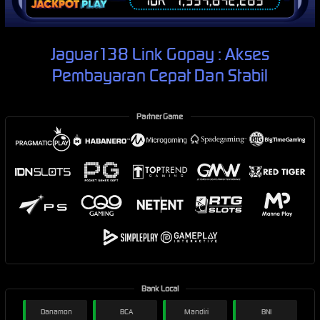
Jaguar138 Link Gopay : Akses
Pembayaran Cepat Dan Stabil
Partner Game
Bank Local
Danamon
BCA
Mandiri
BNI